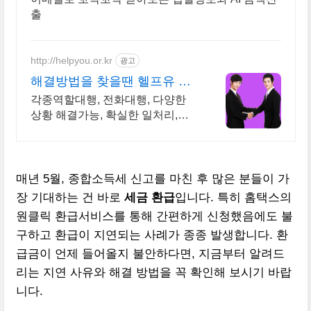
출
http://helpyou.or.kr
광고
해결방법을 찾을땐 헬프유 역
할대행, 상황연출 전문업체
각종역할대행, 전화대행, 다양한
상황 해결가능, 확실한 일처리,
100%비밀보장 해결방법이 떠오르
지 않을 때는 언제나 헬프유를 기
억해주세요. 다양한 문제 해결가능
매년 5월, 종합소득세 신고를 마친 후 많은 분들이 가
장 기대하는 건 바로
세금 환급
입니다. 특히 홈택스의
원클릭 환급서비스를 통해 간편하게 신청했음에도 불
구하고 환급이 지연되는 사례가 종종 발생합니다. 환
급금이 언제 들어올지 불안하다면, 지금부터 알려드
리는 지연 사유와 해결 방법을 꼭 확인해 보시기 바랍
니다.